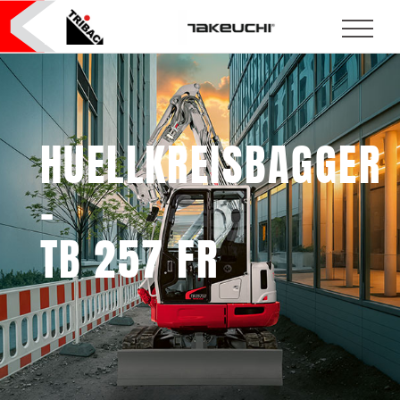
HUELLKREISBAGGER
–
TB 257 FR