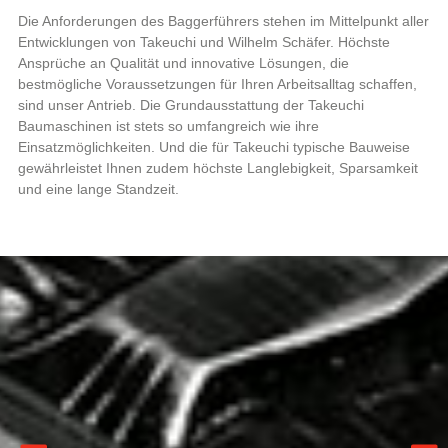
Die Anforderungen des Baggerführers stehen im Mittelpunkt aller
Entwicklungen von Takeuchi und Wilhelm Schäfer. Höchste
Ansprüche an Qualität und innovative Lösungen, die
bestmögliche Voraussetzungen für Ihren Arbeitsalltag schaffen,
sind unser Antrieb. Die Grundausstattung der Takeuchi
Baumaschinen ist stets so umfangreich wie ihre
Einsatzmöglichkeiten. Und die für Takeuchi typische Bauweise
gewährleistet Ihnen zudem höchste Langlebigkeit, Sparsamkeit
und eine lange Standzeit.